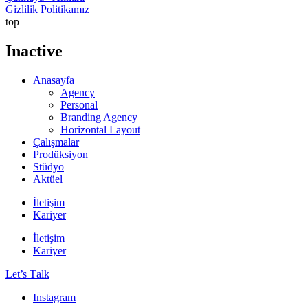
Gizlilik Politikamız
top
Inactive
Anasayfa
Agency
Personal
Branding Agency
Horizontal Layout
Çalışmalar
Prodüksiyon
Stüdyo
Aktüel
İletişim
Kariyer
İletişim
Kariyer
Let’s Тalk
Instagram