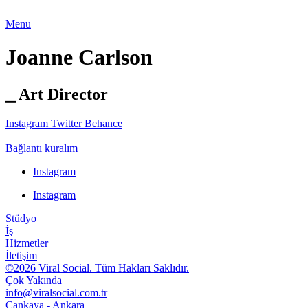
Menu
Joanne Carlson
⎯ Art Director
Instagram
Twitter
Behance
Bağlantı kuralım
Instagram
Instagram
Stüdyo
İş
Hizmetler
İletişim
©2026 Viral Social. Tüm Hakları Saklıdır.
Çok Yakında
info@viralsocial.com.tr
Çankaya - Ankara